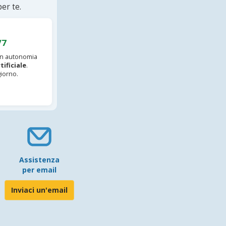
er te.
/7
 in autonomia
tificiale
.
iorno.
Assistenza
per email
Inviaci un'email