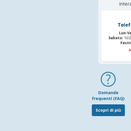
inter
Telef
Lun-V
Sabato:
10:0
Festi
A
Domande
frequenti (FAQ)
Scopri di più