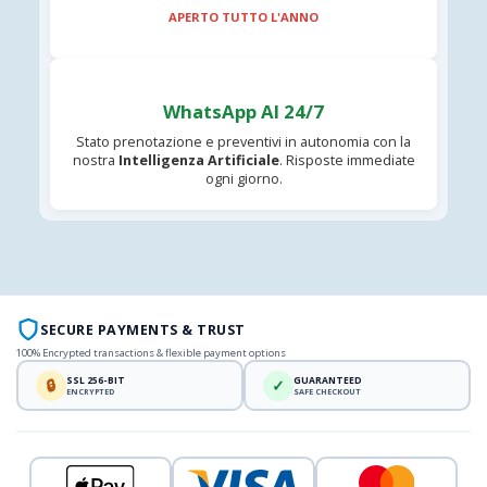
APERTO TUTTO L'ANNO
WhatsApp AI 24/7
Stato prenotazione e preventivi in autonomia con la
nostra
Intelligenza Artificiale
. Risposte immediate
ogni giorno.
SECURE PAYMENTS & TRUST
100% Encrypted transactions & flexible payment options
SSL 256-BIT
GUARANTEED
🔒
✓
ENCRYPTED
SAFE CHECKOUT