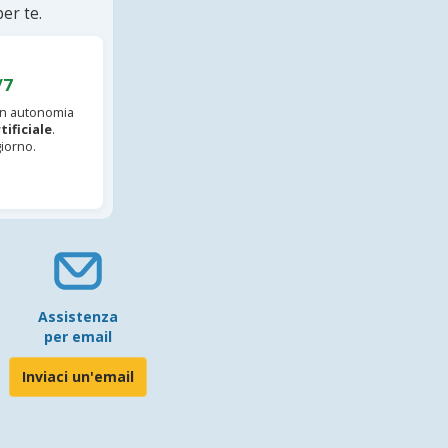
er te.
/7
 in autonomia
tificiale
.
iorno.
Assistenza
per email
Inviaci un'email