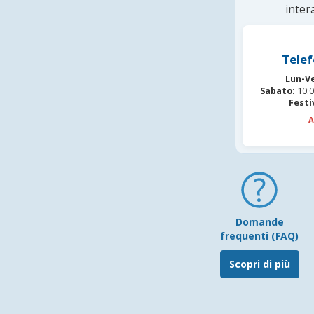
inter
Telef
Lun-V
Sabato:
10:0
Festi
A
Domande
frequenti (FAQ)
Scopri di più