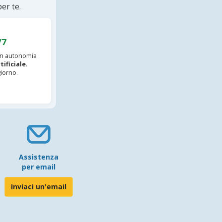
er te.
/7
 in autonomia
tificiale
.
iorno.
Assistenza
per email
Inviaci un'email