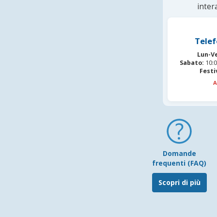
inter
Telef
Lun-V
Sabato:
10:0
Festi
A
Domande
frequenti (FAQ)
Scopri di più